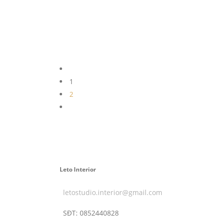
1
2
Leto Interior
letostudio.interior@gmail.com
SĐT:
0852440828