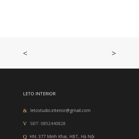
<
>
LETO INTERIOR
letostudio.interior@gmail.com
SĐT:
0852440828
HN: 377 Minh Khai, HBT, Hà Nội