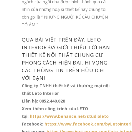
ngách của ngôi nhà được hình thành qua cái
nhìn của những hoạ sĩ thiết kế hay chúng tôi
còn gọi là “ NHỮNG NGƯỜI KỂ CÂU CHUYỆN
TỔ ẤM “
QUA BÀI VIẾT TRÊN ĐÂY,
LETO
INTERIOR
ĐÃ GIỚI THIỆU TỚI BẠN
THIẾT KẾ NỘI THẤT CHUNG CƯ
PHONG CÁCH HIỆN ĐẠI. HI VỌNG
CÁC THÔNG TIN TRÊN HỮU ÍCH
VỚI BẠN!
Công ty TNHH thiết kế và thương mại nội
thất Leto Interior
Liên hệ: 0852.440.828
Xem thêm công trình của LETO
tại:
https://www.behance.net/studioleto
Facebook:
https://www.facebook.com/byLetoInteri
Instagram:
https://www.instagram.com/leto_interi