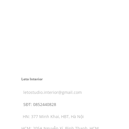
Leto Interior
letostudio.interior@gmail.com
SĐT:
0852440828
HN: 377 Minh Khai, HBT, Hà Nội
HCM: 205A Nguyễn Xí, Bình Thạnh, HCM