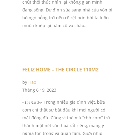
chút thôi thúc nhìn lại không gian mình
đang sống. Dự định sửa sang nhà cửa vốn bị
bỏ ngỏ bỗng trở nên rõ rệt hơn bởi ta luôn
muốn khép lại năm cũ và chào...
FELIZ HOME – THE CIRCLE 110M2
by
Hao
Tháng 6 19, 2023
-𝔗𝔥𝔢 ℭ𝔦𝔯𝔠𝔩𝔢- Trong nhiều gia đình Việt, bữa
cơm chỉ thật sự bắt đầu khi mọi người có
mặt đông đủ. Cũng vì thế mà “chờ cơm” trở
thành một nét văn hoá rất riêng, mang ý
nghĩa tôn trọng và quan tâm. Giữa nhịp