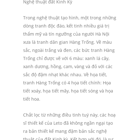
Nghệ thuật đất Kinh Kỳ
Trong nghệ thuật tạo hình, một trong những
dòng tranh độc đáo, kết tinh nhiều giá trị
thẩm mỹ và tín ngưỡng của người Hà Nội
xưa là tranh dân gian Hàng Trống
.
Về màu
sắc, ngoài trắng và đen, các bức tranh Hàng
Trống chỉ được vẽ với 6 màu: xanh lá cây,
xanh dương, hồng, cam, vàng và đỏ với các
sắc độ đậm nhạt khác nhau. Về họa tiết,
tranh Hàng Trống có 4 họa tiết chính: Họa
tiết xoáy, họa tiết mây, họa tiết sóng và họa
tiết hoa.
Chắt lọc từ những điều tinh tuý này, các hoạ
sĩ thiết kế của Leto đã không ngần ngại tạo
ra bản thiết kế mang đậm bản sắc nghệ
thuật của đất Kinh kỳ. Kết hợp với đó, là sự