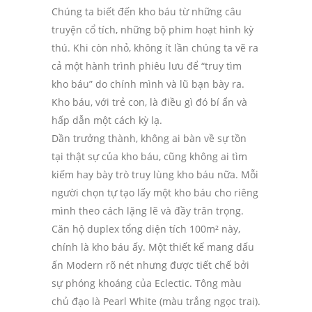
Chúng ta biết đến kho báu từ những câu
truyện cổ tích, những bộ phim hoạt hình kỳ
thú. Khi còn nhỏ, không ít lần chúng ta vẽ ra
cả một hành trình phiêu lưu để “truy tìm
kho báu” do chính mình và lũ bạn bày ra.
Kho báu, với trẻ con, là điều gì đó bí ẩn và
hấp dẫn một cách kỳ lạ.
Dần trưởng thành, không ai bàn về sự tồn
tại thật sự của kho báu, cũng không ai tìm
kiếm hay bày trò truy lùng kho báu nữa. Mỗi
người chọn tự tạo lấy một kho báu cho riêng
mình theo cách lặng lẽ và đầy trân trọng.
Căn hộ duplex tổng diện tích 100m² này,
chính là kho báu ấy. Một thiết kế mang dấu
ấn Modern rõ nét nhưng được tiết chế bởi
sự phóng khoáng của Eclectic. Tông màu
chủ đạo là Pearl White (màu trắng ngọc trai).