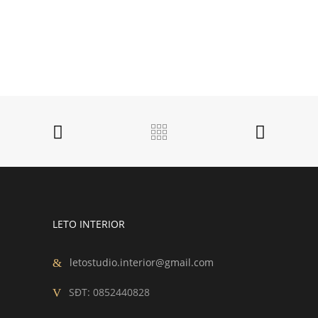
LETO INTERIOR
letostudio.interior@gmail.com
SĐT:
0852440828