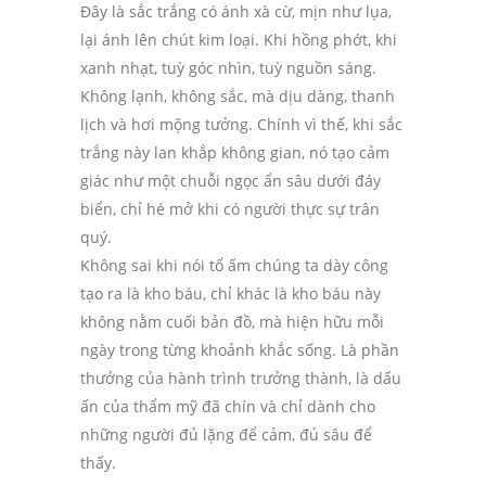
Đây là sắc trắng có ánh xà cừ, mịn như lụa,
lại ánh lên chút kim loại. Khi hồng phớt, khi
xanh nhạt, tuỳ góc nhìn, tuỳ nguồn sáng.
Không lạnh, không sắc, mà dịu dàng, thanh
lịch và hơi mộng tưởng. Chính vì thế, khi sắc
trắng này lan khắp không gian, nó tạo cảm
giác như một chuỗi ngọc ẩn sâu dưới đáy
biển, chỉ hé mở khi có người thực sự trân
quý.
Không sai khi nói tổ ấm chúng ta dày công
tạo ra là kho báu, chỉ khác là kho báu này
không nằm cuối bản đồ, mà hiện hữu mỗi
ngày trong từng khoảnh khắc sống. Là phần
thưởng của hành trình trưởng thành, là dấu
ấn của thẩm mỹ đã chín và chỉ dành cho
những người đủ lặng để cảm, đủ sâu để
thấy.