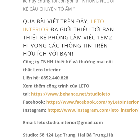
kế hay chúng tôi còn gọi là “ NHỮNG NGƯỜI
KỂ CÂU CHUYỆN TỔ ẤM “
QUA BÀI VIẾT TRÊN ĐÂY,
LETO
INTERIOR
ĐÃ GIỚI THIỆU TỚI BẠN
THIẾT KẾ PHÒNG LÀM VIỆC 15M2.
HI VỌNG CÁC THÔNG TIN TRÊN
HỮU ÍCH VỚI BẠN!
Công ty TNHH thiết kế và thương mại nội
thất Leto Interior
Liên hệ: 0852.440.828
Xem thêm công trình của LETO
tại:
https://www.behance.net/studioleto
Facebook:
https://www.facebook.com/byLetoInterior
Instagram:
https://www.instagram.com/leto_interior/
Email: letostudio.interior@gmail.com
Studio: Số 124 Lạc Trung. Hai Bà Trưng,Hà