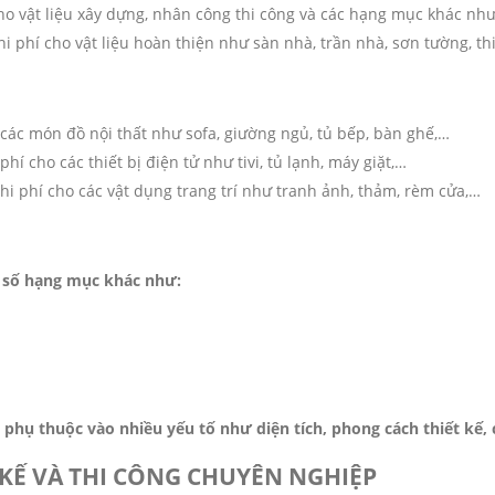
o vật liệu xây dựng, nhân công thi công và các hạng mục khác nh
 phí cho vật liệu hoàn thiện như sàn nhà, trần nhà, sơn tường, thi
các món đồ nội thất như sofa, giường ngủ, tủ bếp, bàn ghế,…
hí cho các thiết bị điện tử như tivi, tủ lạnh, máy giặt,…
i phí cho các vật dụng trang trí như tranh ảnh, thảm, rèm cửa,…
t số hạng mục khác như:
ẽ phụ thuộc vào nhiều yếu tố như diện tích, phong cách thiết kế, c
 KẾ VÀ THI CÔNG CHUYÊN NGHIỆP