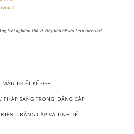
terior/
g trải nghiệm thú vị. Hãy liên hệ với Leto Interior!
 MẪU THIẾT KẾ ĐẸP
HỰ PHÁP SANG TRỌNG, ĐẲNG CẤP
 ĐIỂN – ĐẲNG CẤP VÀ TINH TẾ