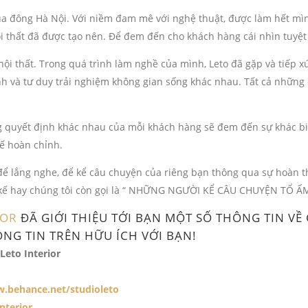
đông Hà Nội. Với niềm đam mê với nghệ thuật, được làm hết mình 
i thất đã được tạo nên. Để đem đến cho khách hàng cái nhìn tuyệt
c nội thất. Trong quá trình làm nghề của mình, Leto đã gặp và tiếp
ính và tư duy trải nghiệm không gian sống khác nhau. Tất cả những
ng quyết định khác nhau của mỗi khách hàng sẽ đem đến sự khác b
ế hoàn chỉnh.
để lắng nghe, để kể câu chuyện của riêng bạn thông qua sự hoàn t
t kế hay chúng tôi còn gọi là “ NHỮNG NGƯỜI KỂ CÂU CHUYỆN TỔ ẤM
IOR
ĐÃ GIỚI THIỆU TỚI BẠN MỘT SỐ THÔNG TIN VỀ
NG TIN TRÊN HỮU ÍCH VỚI BẠN!
Leto Interior
w.behance.net/studioleto
nterior