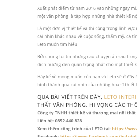
Xuất phát điểm từ năm 2016 vào những ngày mùa 
một văn phòng là tập hợp những nhà thiết kế nộ
Là một đơn vị thiết kế và thi công trong lĩnh vự
cái nhìn khác nhau về cuộc sống, thẩm mỹ, cá t
Leto muốn tìm hiểu.
Bởi chúng tôi tin những câu chuyện ẩn sâu tro
đích hướng đến quan trọng nhất cho một thiết k
Hãy kể về mong muốn của bạn và Leto sẽ ở đây 
hình thành qua cái nhìn của những hoạ sĩ thiế
QUA BÀI VIẾT TRÊN ĐÂY,
LETO INTER
THẤT VĂN PHÒNG. HI VỌNG CÁC THÔ
Công ty TNHH thiết kế và thương mại nội thất 
Liên hệ: 0852.440.828
Xem thêm công trình của LETO tại:
https://ww
Facebook:
https://www.facebook.com/byLetoI