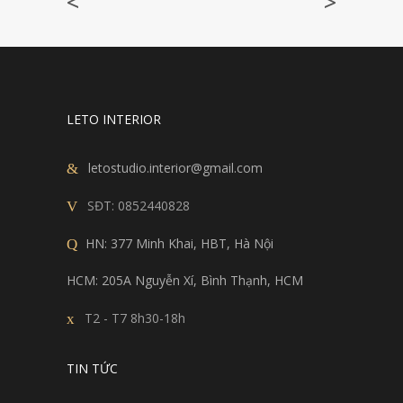
<
>
LETO INTERIOR
letostudio.interior@gmail.com
SĐT:
0852440828
HN: 377 Minh Khai, HBT, Hà Nội
HCM: 205A Nguyễn Xí, Bình Thạnh, HCM
T2 - T7 8h30-18h
TIN TỨC