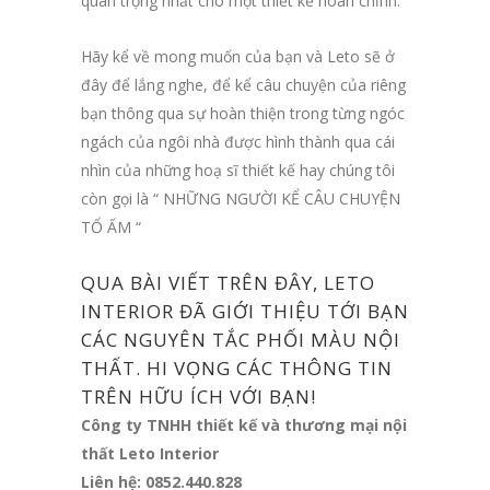
quan trọng nhất cho một thiết kế hoàn chỉnh.
Hãy kể về mong muốn của bạn và Leto sẽ ở
đây để lắng nghe, để kể câu chuyện của riêng
bạn thông qua sự hoàn thiện trong từng ngóc
ngách của ngôi nhà được hình thành qua cái
nhìn của những hoạ sĩ thiết kế hay chúng tôi
còn gọi là “ NHỮNG NGƯỜI KỂ CÂU CHUYỆN
TỔ ẤM “
QUA BÀI VIẾT TRÊN ĐÂY,
LETO
INTERIOR
ĐÃ GIỚI THIỆU TỚI BẠN
CÁC NGUYÊN TẮC PHỐI MÀU NỘI
THẤT. HI VỌNG CÁC THÔNG TIN
TRÊN HỮU ÍCH VỚI BẠN!
Công ty TNHH thiết kế và thương mại nội
thất Leto Interior
Liên hệ: 0852.440.828