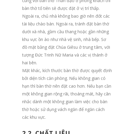
cùng với bàn thờ Thần đạo ở phòng khách thì
bàn thờ tổ tiên sẽ được đặt ở vị trí thấp.
Ngoài ra, chủ nhà không bao giờ nên đốt các
tài liệu chào bán. Ngoài ra, tránh đặt bàn thờ
dưới xà nhà, gầm cầu thang hoặc gần những
khu vực ồn ào như nhà vệ sinh, nhà bếp. Sơ
đồ mặt bằng đặt Chúa Giêsu ở trung tâm, với
tượng Đức Trinh Nữ Maria và các vị thánh ở
hai bên.
Mặt khác, kích thước bàn thờ được quyết định
bởi diện tích căn phòng. Nếu không gian có
hạn thì bàn thờ nên đặt cao hơn. Nếu bạn cần
một không gian rộng rãi, thoáng mát, hãy cân
nhắc dành một không gian làm việc cho bàn
thờ hoặc sử dụng vách ngăn để ngăn cách
các khu vực.
2.2. CHẤT LIỆU