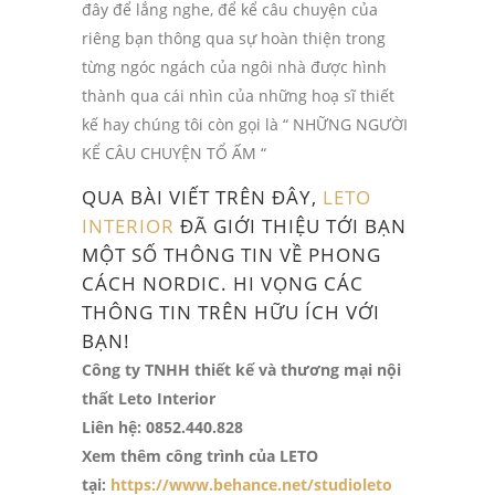
đây để lắng nghe, để kể câu chuyện của
riêng bạn thông qua sự hoàn thiện trong
từng ngóc ngách của ngôi nhà được hình
thành qua cái nhìn của những hoạ sĩ thiết
kế hay chúng tôi còn gọi là “ NHỮNG NGƯỜI
KỂ CÂU CHUYỆN TỔ ẤM “
QUA BÀI VIẾT TRÊN ĐÂY,
LETO
INTERIOR
ĐÃ GIỚI THIỆU TỚI BẠN
MỘT SỐ THÔNG TIN VỀ PHONG
CÁCH NORDIC. HI VỌNG CÁC
THÔNG TIN TRÊN HỮU ÍCH VỚI
BẠN!
Công ty TNHH thiết kế và thương mại nội
thất Leto Interior
Liên hệ: 0852.440.828
Xem thêm công trình của LETO
tại:
https://www.behance.net/studioleto